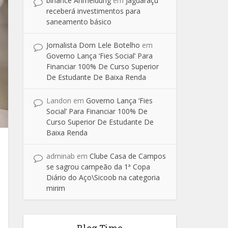
binance Anmeldung
em
Jaguaraçu
receberá investimentos para
saneamento básico
Jornalista Dom Lele Botelho
em
Governo Lança ‘Fies Social’ Para
Financiar 100% De Curso Superior
De Estudante De Baixa Renda
Landon
em
Governo Lança ‘Fies
Social’ Para Financiar 100% De
Curso Superior De Estudante De
Baixa Renda
adminab
em
Clube Casa de Campos
se sagrou campeão da 1ª Copa
Diário do Aço\Sicoob na categoria
mirim