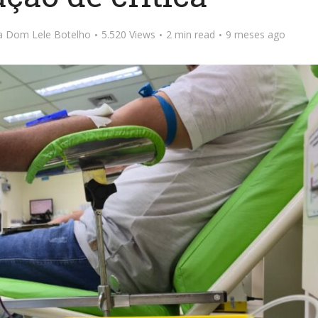
ta Dom Lele Botelho
5.520 Views
2 min read
9 meses ago