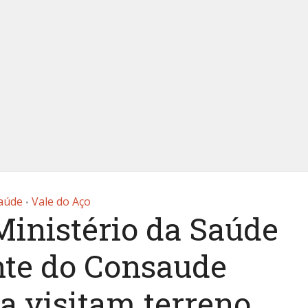
aúde
Vale do Aço
•
Ministério da Saúde
nte do Consaude
a visitam terreno