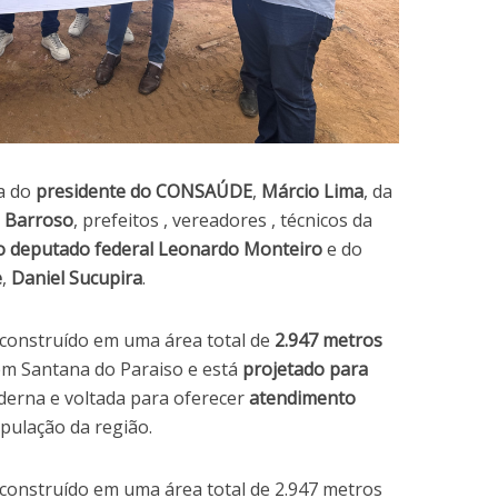
a do
presidente do CONSAÚDE
,
Márcio Lima
, da
 Barroso
, prefeitos , vereadores , técnicos da
o deputado federal Leonardo Monteiro
e do
e
,
Daniel Sucupira
.
construído em uma área total de
2.947 metros
em Santana do Paraiso e está
projetado para
derna e voltada para oferecer
atendimento
pulação da região.
onstruído em uma área total de 2.947 metros