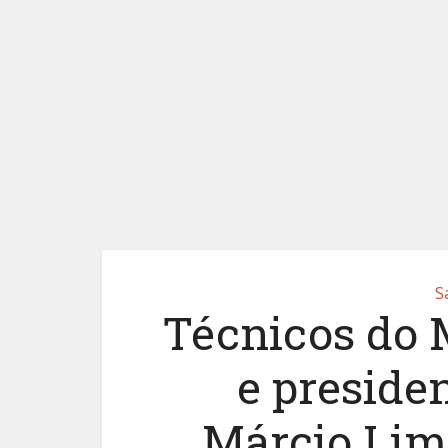
S
Técnicos do 
e preside
Márcio Lim