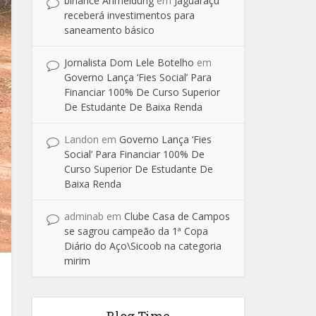
binance Anmeldung
em
Jaguaraçu
receberá investimentos para
saneamento básico
Jornalista Dom Lele Botelho
em
Governo Lança ‘Fies Social’ Para
Financiar 100% De Curso Superior
De Estudante De Baixa Renda
Landon
em
Governo Lança ‘Fies
Social’ Para Financiar 100% De
Curso Superior De Estudante De
Baixa Renda
adminab
em
Clube Casa de Campos
se sagrou campeão da 1ª Copa
Diário do Aço\Sicoob na categoria
mirim