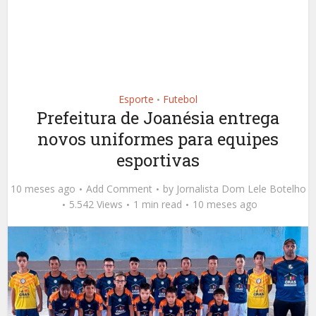
Esporte
Futebol
•
Prefeitura de Joanésia entrega
novos uniformes para equipes
esportivas
10 meses ago
Add Comment
by
Jornalista Dom Lele Botelho
5.542 Views
1 min read
10 meses ago