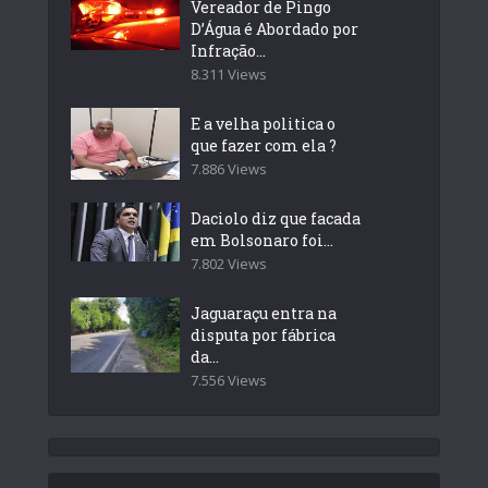
Vereador de Pingo
D’Água é Abordado por
Infração...
8.311 Views
E a velha politica o
que fazer com ela ?
7.886 Views
Daciolo diz que facada
em Bolsonaro foi...
7.802 Views
Jaguaraçu entra na
disputa por fábrica
da...
7.556 Views