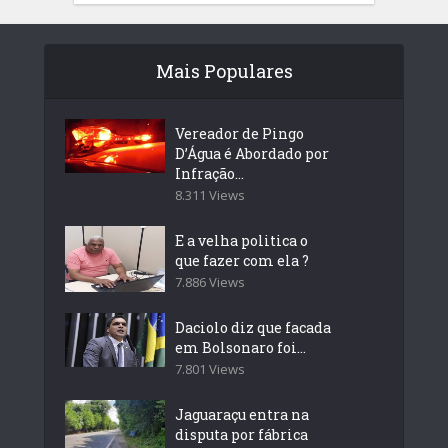
Mais Populares
Vereador de Pingo
D’Água é Abordado por
Infração...
8.311 Views
E a velha politica o
que fazer com ela ?
7.886 Views
Daciolo diz que facada
em Bolsonaro foi...
7.801 Views
Jaguaraçu entra na
disputa por fábrica