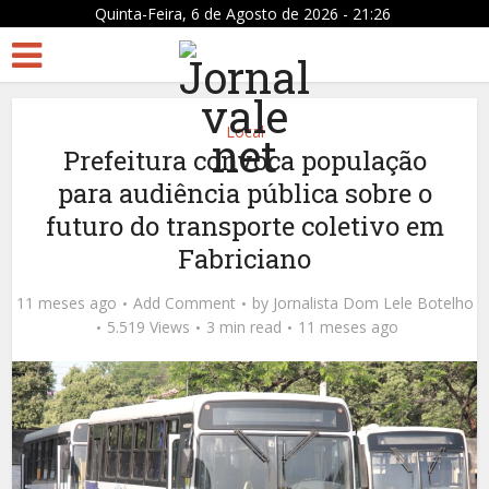
Quinta-Feira, 6 de Agosto de 2026 - 21:26
Local
Prefeitura convoca população
para audiência pública sobre o
futuro do transporte coletivo em
Fabriciano
11 meses ago
Add Comment
by
Jornalista Dom Lele Botelho
5.519 Views
3 min read
11 meses ago