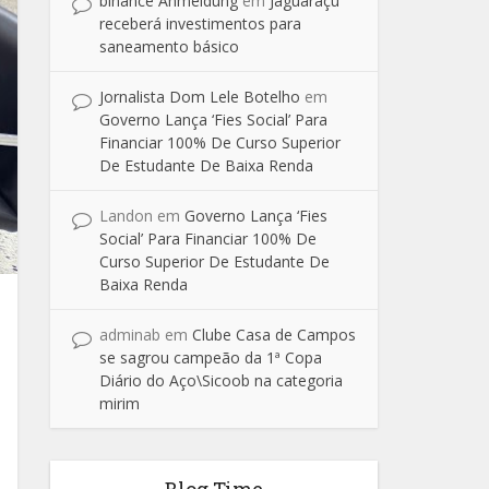
binance Anmeldung
em
Jaguaraçu
receberá investimentos para
saneamento básico
Jornalista Dom Lele Botelho
em
Governo Lança ‘Fies Social’ Para
Financiar 100% De Curso Superior
De Estudante De Baixa Renda
Landon
em
Governo Lança ‘Fies
Social’ Para Financiar 100% De
Curso Superior De Estudante De
Baixa Renda
adminab
em
Clube Casa de Campos
se sagrou campeão da 1ª Copa
Diário do Aço\Sicoob na categoria
mirim