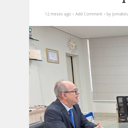
12 meses ago
Add Comment
by
Jornalis