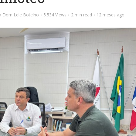
ta Dom Lele Botelho
5.534 Views
2 min read
12 meses ago