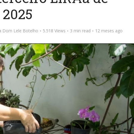
2025
ta Dom Lele Botelho
5.518 Views
3 min read
12 meses ago