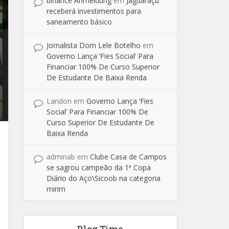
binance Anmeldung
em
Jaguaraçu
receberá investimentos para
saneamento básico
Jornalista Dom Lele Botelho
em
Governo Lança ‘Fies Social’ Para
Financiar 100% De Curso Superior
De Estudante De Baixa Renda
Landon
em
Governo Lança ‘Fies
Social’ Para Financiar 100% De
Curso Superior De Estudante De
Baixa Renda
adminab
em
Clube Casa de Campos
se sagrou campeão da 1ª Copa
Diário do Aço\Sicoob na categoria
mirim