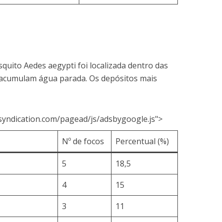
quito Aedes aegypti foi localizada dentro das
e acumulam água parada. Os depósitos mais
syndication.com/pagead/js/adsbygoogle.js">
Nº de focos
Percentual (%)
5
18,5
4
15
3
11