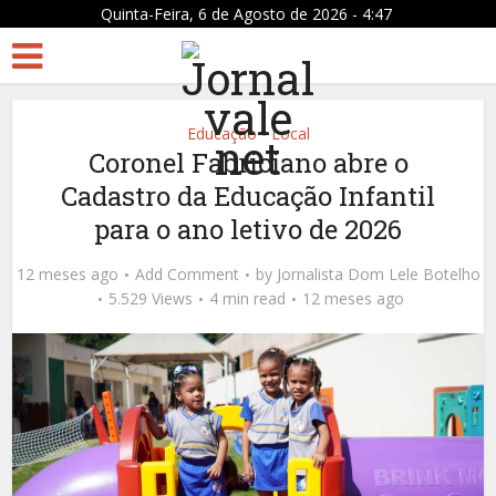
Quinta-Feira, 6 de Agosto de 2026 - 4:47
Educação
Local
•
Coronel Fabriciano abre o
Cadastro da Educação Infantil
para o ano letivo de 2026
12 meses ago
Add Comment
by
Jornalista Dom Lele Botelho
5.529 Views
4 min read
12 meses ago