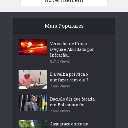
Advertisement
Mais Populares
Vereador de Pingo
D’Água é Abordado por
Infração...
8.312 Views
E a velha politica o
que fazer com ela ?
7.886 Views
Daciolo diz que facada
em Bolsonaro foi...
7.802 Views
Jaguaraçu entra na