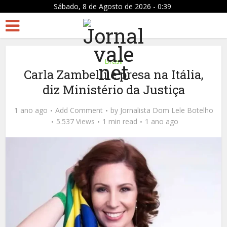
Sábado, 8 de Agosto de 2026 - 0:39
Brasil
Carla Zambelli é presa na Itália,
diz Ministério da Justiça
1 ano ago
Add Comment
by
Jornalista Dom Lele Botelho
5.537 Views
1 min read
1 ano ago