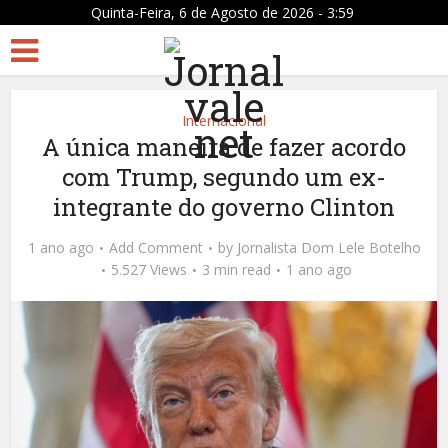
Quinta-Feira, 6 de Agosto de 2026 - 3:59
Internacional
A única maneira de fazer acordo
com Trump, segundo um ex-
integrante do governo Clinton
1 ano ago
Add Comment
by
Jornalista Dom Lele Botelho
5.527 Views
3 min read
1 ano ago