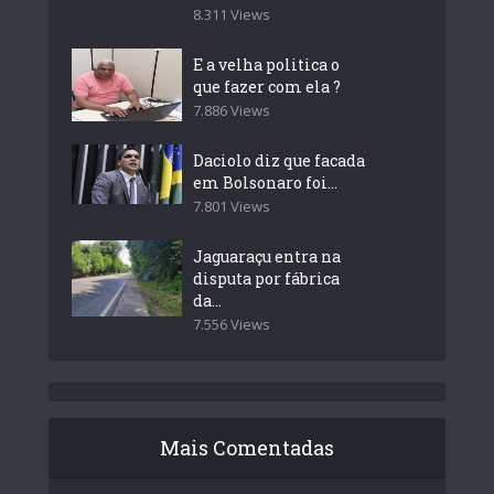
8.311 Views
E a velha politica o
que fazer com ela ?
7.886 Views
Daciolo diz que facada
em Bolsonaro foi...
7.801 Views
Jaguaraçu entra na
disputa por fábrica
da...
7.556 Views
Mais Comentadas