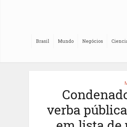
Brasil
Mundo
Negócios
Cienci
M
Condenado
verba pública
em lista de 