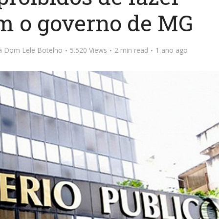
om o governo de MG
ta Dom Lele Botelho
5.520 Views
2 min read
1 ano ago