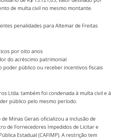
lidário de R$ 15.721,03, valor desviado por
nto de multa civil no mesmo montante.
intes penalidades para Altemar de Freitas
ticos por oito anos
alor do acréscimo patrimonial
 poder público ou receber incentivos fiscais
s Ltda. também foi condenada à multa civil e à
oder público pelo mesmo período.
de Minas Gerais oficializou a inclusão de
ro de Fornecedores Impedidos de Licitar e
ública Estadual (CAFIMP). A restrição tem