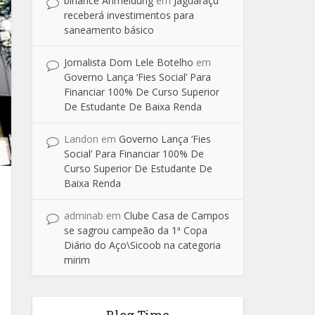
binance Anmeldung
em
Jaguaraçu
receberá investimentos para
saneamento básico
Jornalista Dom Lele Botelho
em
Governo Lança ‘Fies Social’ Para
Financiar 100% De Curso Superior
De Estudante De Baixa Renda
Landon
em
Governo Lança ‘Fies
Social’ Para Financiar 100% De
Curso Superior De Estudante De
Baixa Renda
adminab
em
Clube Casa de Campos
se sagrou campeão da 1ª Copa
Diário do Aço\Sicoob na categoria
mirim