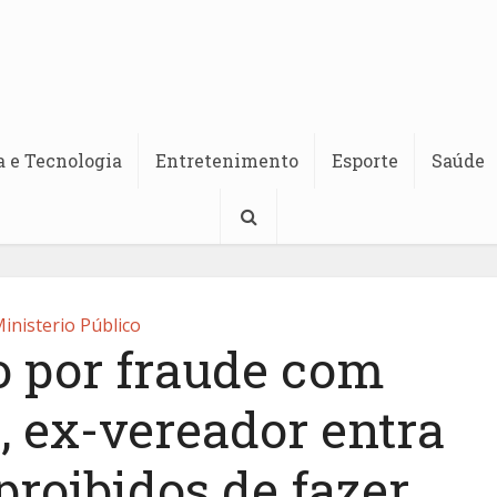
a e Tecnologia
Entretenimento
Esporte
Saúde
inisterio Público
 por fraude com
, ex-vereador entra
proibidos de fazer