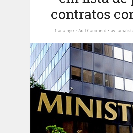
contratos c
1 ano ago
Add Comment
by
Jornalis