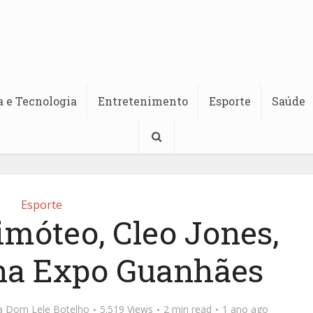
a e Tecnologia
Entretenimento
Esporte
Saúde
Esporte
móteo, Cleo Jones,
na Expo Guanhães
ta Dom Lele Botelho
5.519 Views
2 min read
1 ano ago