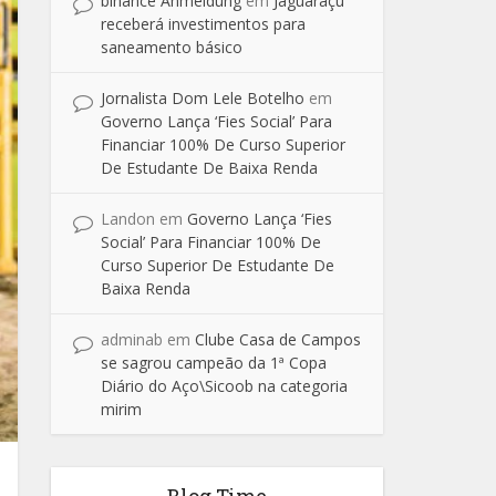
binance Anmeldung
em
Jaguaraçu
receberá investimentos para
saneamento básico
Jornalista Dom Lele Botelho
em
Governo Lança ‘Fies Social’ Para
Financiar 100% De Curso Superior
De Estudante De Baixa Renda
Landon
em
Governo Lança ‘Fies
Social’ Para Financiar 100% De
Curso Superior De Estudante De
Baixa Renda
adminab
em
Clube Casa de Campos
se sagrou campeão da 1ª Copa
Diário do Aço\Sicoob na categoria
mirim