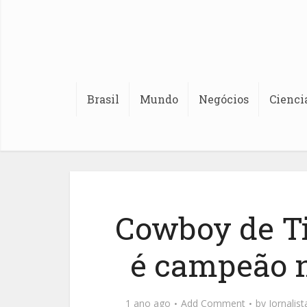
Brasil
Mundo
Negócios
Cienci
Cowboy de Ti
é campeão 
1 ano ago
Add Comment
by
Jornalis