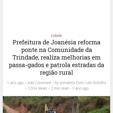
Cidade
Prefeitura de Joanésia reforma
ponte na Comunidade da
Trindade, realiza melhorias em
passa-gados e patrola estradas da
região rural
1 ano ago
Add Comment
by
Jornalista Dom Lele Botelho
5.554 Views
2 min read
1 ano ago