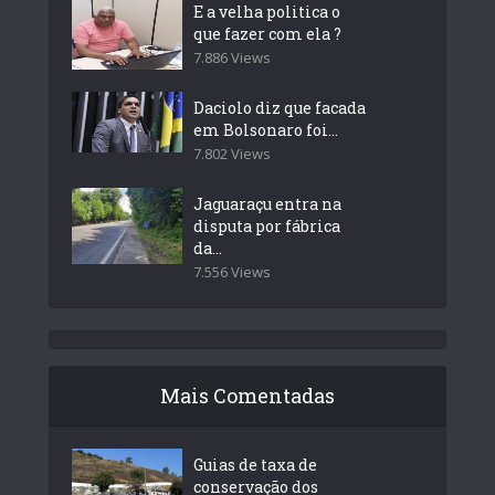
E a velha politica o
que fazer com ela ?
7.886 Views
Daciolo diz que facada
em Bolsonaro foi...
7.802 Views
Jaguaraçu entra na
disputa por fábrica
da...
7.556 Views
Mais Comentadas
Guias de taxa de
conservação dos