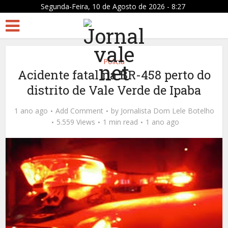
Segunda-Feira, 10 de Agosto de 2026 - 8:27
Policia
Acidente fatal na BR-458 perto do
distrito de Vale Verde de Ipaba
1 ano ago
Add Comment
by
Jornalista Dom Lele Botelho
5.559 Views
1 min read
1 ano ago