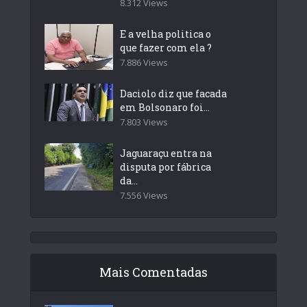
8.312 Views
E a velha politica o
que fazer com ela ?
7.886 Views
Daciolo diz que facada
em Bolsonaro foi...
7.803 Views
Jaguaraçu entra na
disputa por fábrica
da...
7.556 Views
Mais Comentadas