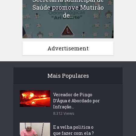
Saúde promove Mutirão
de...
Advertisement
Mais Populares
Vereador de Pingo
D’Água é Abordado por
Infração...
8.312 Views
E a velha politica o
que fazer com ela ?