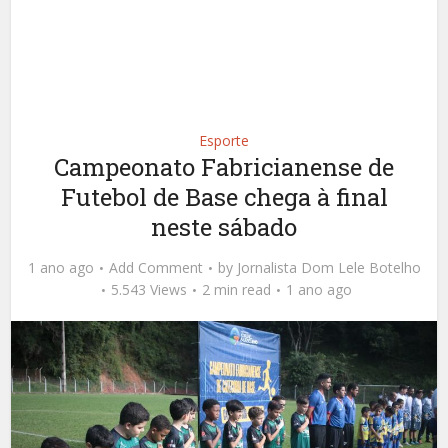
Esporte
Campeonato Fabricianense de
Futebol de Base chega à final
neste sábado
1 ano ago
Add Comment
by
Jornalista Dom Lele Botelho
5.543 Views
2 min read
1 ano ago