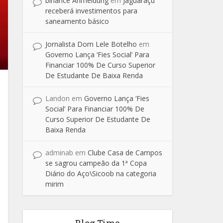
binance Anmeldung
em
Jaguaraçu
receberá investimentos para
saneamento básico
Jornalista Dom Lele Botelho
em
Governo Lança ‘Fies Social’ Para
Financiar 100% De Curso Superior
De Estudante De Baixa Renda
Landon
em
Governo Lança ‘Fies
Social’ Para Financiar 100% De
Curso Superior De Estudante De
Baixa Renda
adminab
em
Clube Casa de Campos
se sagrou campeão da 1ª Copa
Diário do Aço\Sicoob na categoria
mirim