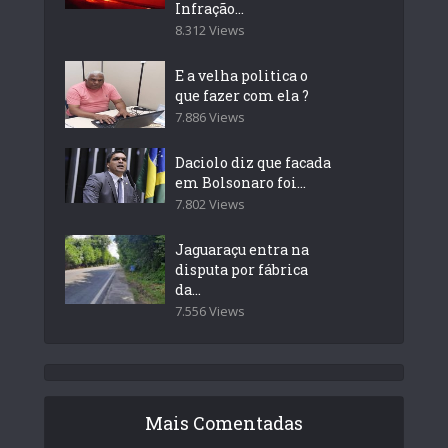
Infração...
8.312 Views
E a velha politica o
que fazer com ela ?
7.886 Views
Daciolo diz que facada
em Bolsonaro foi...
7.802 Views
Jaguaraçu entra na
disputa por fábrica
da...
7.556 Views
Mais Comentadas