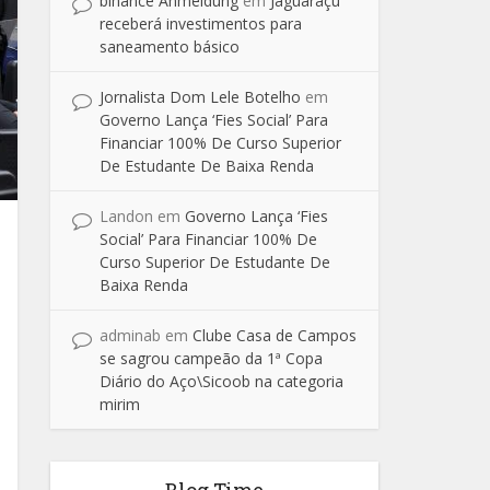
binance Anmeldung
em
Jaguaraçu
receberá investimentos para
saneamento básico
Jornalista Dom Lele Botelho
em
Governo Lança ‘Fies Social’ Para
Financiar 100% De Curso Superior
De Estudante De Baixa Renda
Landon
em
Governo Lança ‘Fies
Social’ Para Financiar 100% De
Curso Superior De Estudante De
Baixa Renda
adminab
em
Clube Casa de Campos
se sagrou campeão da 1ª Copa
Diário do Aço\Sicoob na categoria
mirim