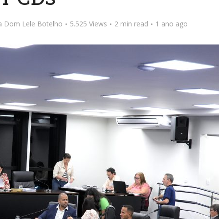
ta Dom Lele Botelho
5.525 Views
2 min read
1 ano ago