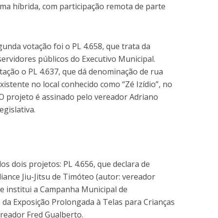
orma híbrida, com participação remota de parte
nda votação foi o PL 4.658, que trata da
servidores públicos do Executivo Municipal.
ção o PL 4.637, que dá denominação de rua
existente no local conhecido como “Zé Izídio”, no
 O projeto é assinado pelo vereador Adriano
gislativa.
s dois projetos: PL 4.656, que declara de
liance Jiu-Jitsu de Timóteo (autor: vereador
que institui a Campanha Municipal de
s da Exposição Prolongada à Telas para Crianças
ereador Fred Gualberto.