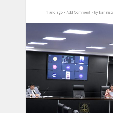
1 ano ago
Add Comment
by
Jornalis