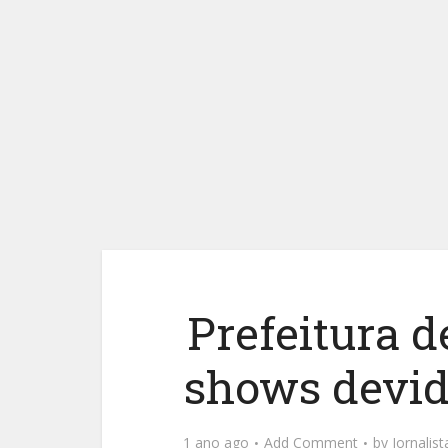
Prefeitura 
shows devid
1 ano ago
Add Comment
by
Jornalis