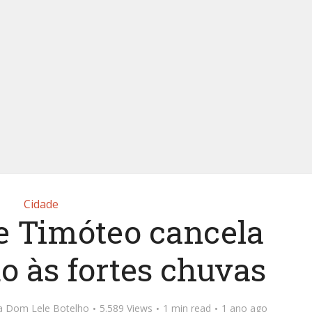
Cidade
de Timóteo cancela
o às fortes chuvas
ta Dom Lele Botelho
5.589 Views
1 min read
1 ano ago