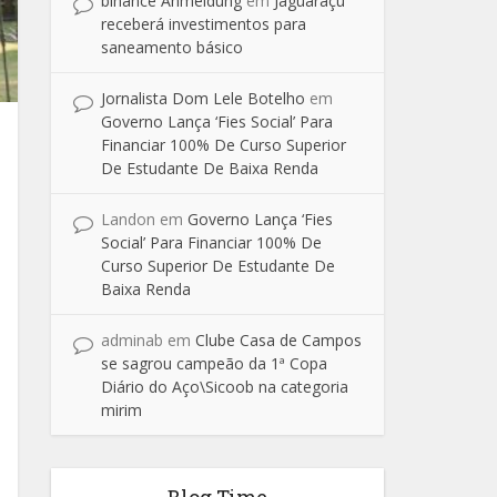
binance Anmeldung
em
Jaguaraçu
receberá investimentos para
saneamento básico
Jornalista Dom Lele Botelho
em
Governo Lança ‘Fies Social’ Para
Financiar 100% De Curso Superior
De Estudante De Baixa Renda
Landon
em
Governo Lança ‘Fies
Social’ Para Financiar 100% De
Curso Superior De Estudante De
Baixa Renda
adminab
em
Clube Casa de Campos
se sagrou campeão da 1ª Copa
Diário do Aço\Sicoob na categoria
mirim