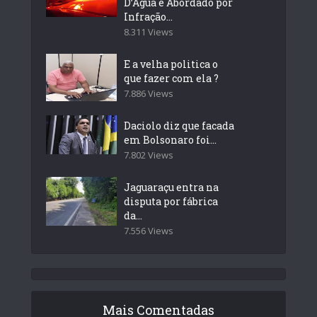
D’Água é Abordado por
Infração...
8.311 Views
E a velha politica o
que fazer com ela ?
7.886 Views
Daciolo diz que facada
em Bolsonaro foi...
7.802 Views
Jaguaraçu entra na
disputa por fábrica
da...
7.556 Views
Mais Comentadas