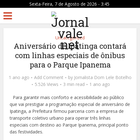
Sexta-Feira, 7 de Agosto de 2026 - 3:45
Uncategorized
Aniversário de Ipatinga contará
com linhas especiais de ônibus
para o Parque Ipanema
1 ano ago
Add Comment
by
Jornalista Dom Lele Botelho
5.526 Views
3 min read
1 ano ago
Para garantir mais conforto e acessibilidade ao público
que vai prestigiar a programação especial de aniversário de
Ipatinga, a Prefeitura firmou parceria com a empresa de
transporte coletivo urbano para operar três linhas
especiais com destino ao Parque Ipanema, principal ponto
das festividades.