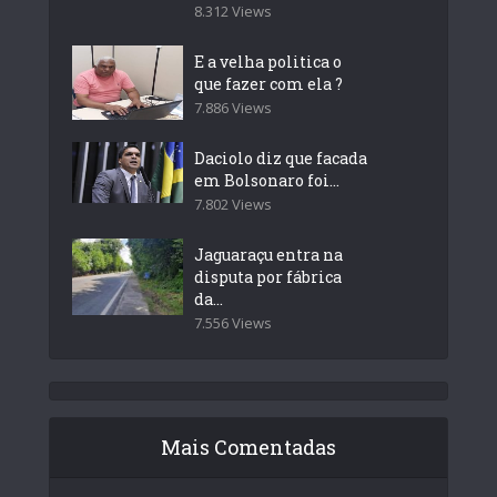
8.312 Views
E a velha politica o
que fazer com ela ?
7.886 Views
Daciolo diz que facada
em Bolsonaro foi...
7.802 Views
Jaguaraçu entra na
disputa por fábrica
da...
7.556 Views
Mais Comentadas