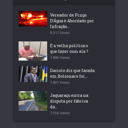
Vereador de Pingo
D’Água é Abordado por
Infração...
8.311 Views
E a velha politica o
que fazer com ela ?
7.886 Views
Daciolo diz que facada
em Bolsonaro foi...
7.801 Views
Jaguaraçu entra na
disputa por fábrica
da...
7.556 Views