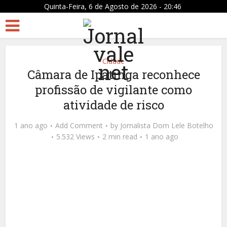
Quinta-Feira, 6 de Agosto de 2026 - 20:46
Cidade
Câmara de Ipatinga reconhece
profissão de vigilante como
atividade de risco
1 ano ago
Add Comment
by
Jornalista Dom Lele Botelho
5.532 Views
2 min read
1 ano ago