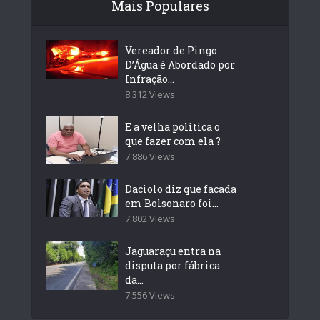
Mais Populares
Vereador de Pingo
D’Água é Abordado por
Infração...
8.312 Views
E a velha politica o
que fazer com ela ?
7.886 Views
Daciolo diz que facada
em Bolsonaro foi...
7.802 Views
Jaguaraçu entra na
disputa por fábrica
da...
7.556 Views