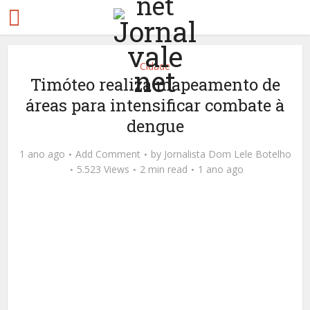
Cidade
Timóteo realiza mapeamento de
áreas para intensificar combate à
dengue
1 ano ago
Add Comment
by
Jornalista Dom Lele Botelho
5.523 Views
2 min read
1 ano ago