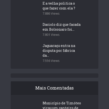
E a velha politica o
que fazer com ela ?
7.886 Views
Daciolo diz que facada
em Bolsonaro foi...
7.801 Views
Jaguaraçu entra na
disputa por fábrica
da...
7.556 Views
Mais Comentadas
Município de Timóteo
virou um canteiro de