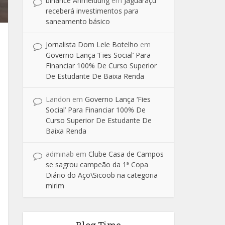
binance Anmeldung
em
Jaguaraçu
receberá investimentos para
saneamento básico
Jornalista Dom Lele Botelho
em
Governo Lança ‘Fies Social’ Para
Financiar 100% De Curso Superior
De Estudante De Baixa Renda
Landon
em
Governo Lança ‘Fies
Social’ Para Financiar 100% De
Curso Superior De Estudante De
Baixa Renda
adminab
em
Clube Casa de Campos
se sagrou campeão da 1ª Copa
Diário do Aço\Sicoob na categoria
mirim