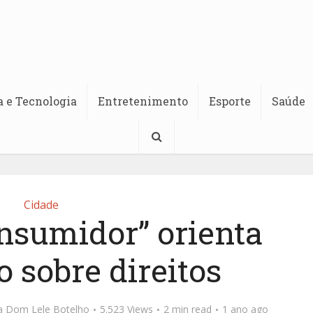
a e Tecnologia
Entretenimento
Esporte
Saúde
Cidade
nsumidor” orienta
 sobre direitos
ta Dom Lele Botelho
5.523 Views
2 min read
1 ano ago