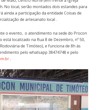
 de Maio, Centro Norte (em frente à Igreja
12h. No local, serão montados dois estandes para
á ainda a participação da entidade Coisas de
ialização de artesanato local .
nte o evento, o atendimento na sede do Procon
 está localizado na Rua 8 de Dezembro, nº 50,
Rodoviária de Timóteo), e funciona de 8h às
tendimento pelo whatsapp 38474748 e pelo
om.br
.