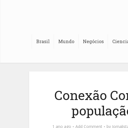
Brasil
Mundo
Negócios
Cienci
Conexão Co
população
1 ano ago
Add Comment
by
Jornalis