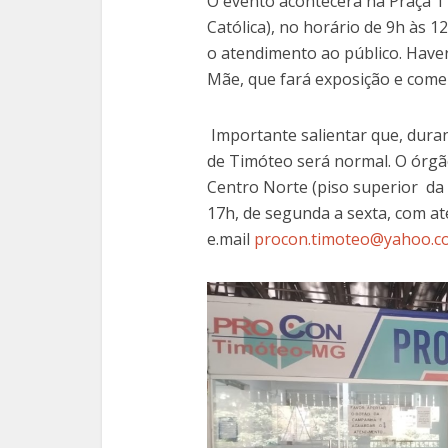
O evento acontecerá na Praça 1º
Católica), no horário de 9h às 
o atendimento ao público. Haver
Mãe, que fará exposição e comerc
Importante salientar que, dura
de Timóteo será normal. O órgão
Centro Norte (piso superior da 
17h, de segunda a sexta, com a
e.mail
procon.timoteo@yahoo.c