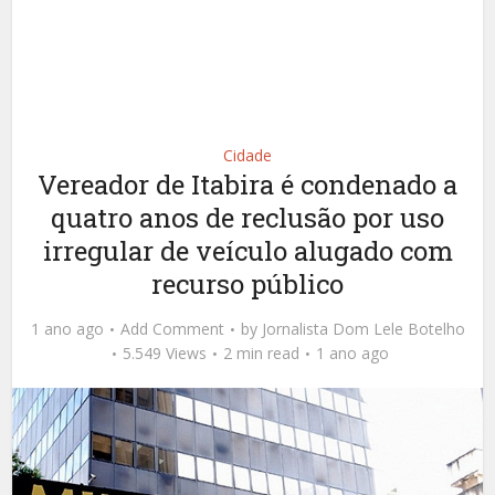
Cidade
Vereador de Itabira é condenado a
quatro anos de reclusão por uso
irregular de veículo alugado com
recurso público
1 ano ago
Add Comment
by
Jornalista Dom Lele Botelho
5.549 Views
2 min read
1 ano ago