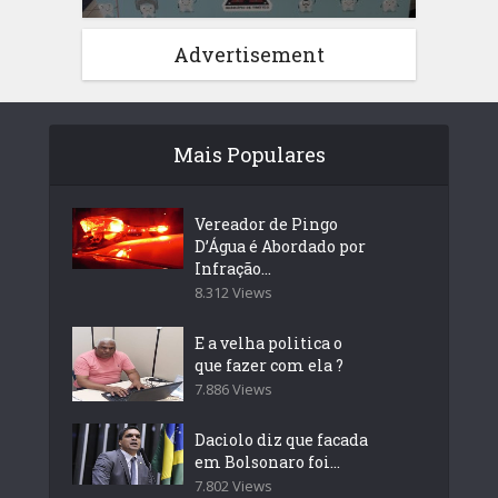
Advertisement
Mais Populares
Vereador de Pingo
D’Água é Abordado por
Infração...
8.312 Views
E a velha politica o
que fazer com ela ?
7.886 Views
Daciolo diz que facada
em Bolsonaro foi...
7.802 Views