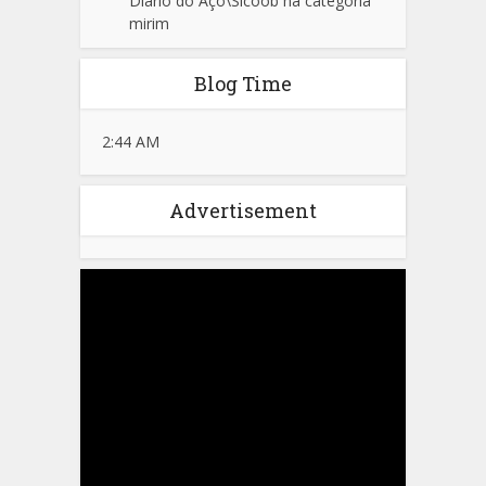
Diário do Aço\Sicoob na categoria
mirim
Blog Time
2:44 AM
Advertisement