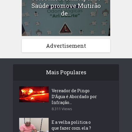
Saúde promove Mutirão
de...
Advertisement
Mais Populares
Vereador de Pingo
D’Água é Abordado por
Infração...
8.311 Views
E a velha politica o
que fazer com ela ?