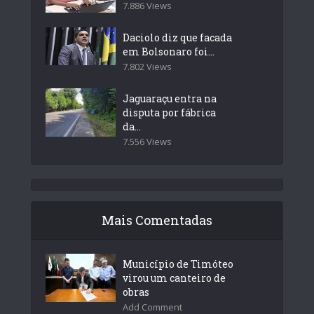
7.886 Views
Daciolo diz que facada
em Bolsonaro foi...
7.802 Views
Jaguaraçu entra na
disputa por fábrica
da...
7.556 Views
Mais Comentadas
Município de Timóteo
virou um canteiro de
obras
Add Comment