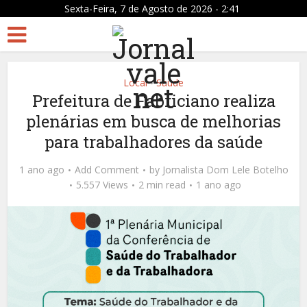
Sexta-Feira, 7 de Agosto de 2026 - 2:41
Local
Saúde
•
Prefeitura de Fabriciano realiza
plenárias em busca de melhorias
para trabalhadores da saúde
1 ano ago
Add Comment
by
Jornalista Dom Lele Botelho
5.557 Views
2 min read
1 ano ago