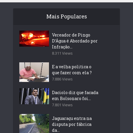
Mais Populares
Vereador de Pingo
D’Água é Abordado por
Infração...
8.311 Views
E a velha politica o
que fazer com ela ?
7.886 Views
Daciolo diz que facada
em Bolsonaro foi...
7.801 Views
Jaguaraçu entra na
disputa por fábrica
da...