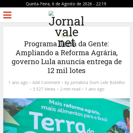
Quinta-Feira, 6 de Agosto de 2026 - 22:19
Brasil
Programa Terra da Gente:
Ampliando a Reforma Agrária,
governo Lula anuncia entrega de
12 mil lotes
1 ano ago
Add Comment
by
Jornalista Dom Lele Botelho
5.527 Views
2 min read
1 ano ago