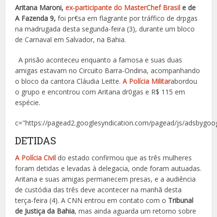
Aritana Maroni,
ex-participante do MasterChef Brasil
e de
A Fazenda 9,
foi pr€sa em flagrante por tráffico de drpgas
na madrugada desta segunda-feira (3), durante um bloco
de Carnaval em Salvador, na Bahia.
A prisão aconteceu enquanto a famosa e suas duas
amigas estavam no Circuito Barra-Ondina, acompanhando
o bloco da cantora Cláudia Leitte.
A Polícia Militar
abordou
o grupo e encontrou com Aritana dr0gas e R$ 115 em
espécie.
c="https://pagead2.googlesyndication.com/pagead/js/adsbygoog
DETIDAS
A Polícia Civil
do estado confirmou que as três mulheres
foram detidas e levadas à delegacia, onde foram autuadas.
Aritana e suas amigas permanecem presas, e a audiência
de custódia das três deve acontecer na manhã desta
terça-feira (4). A CNN entrou em contato com o
Tribunal
de Justiça da Bahia
, mas ainda aguarda um retorno sobre