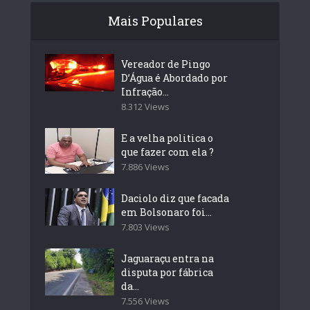
Mais Populares
Vereador de Pingo
D’Água é Abordado por
Infração...
8.312 Views
E a velha politica o
que fazer com ela ?
7.886 Views
Daciolo diz que facada
em Bolsonaro foi...
7.803 Views
Jaguaraçu entra na
disputa por fábrica
da...
7.556 Views