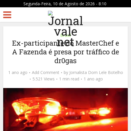
Segunda-Feira, 10 de Agosto de 2026 - 8:10
Brasil
Ex-participante do MasterChef e
A Fazenda é presa por tráffico de
dr0gas
1 ano ago
Add Comment
by
Jornalista Dom Lele Botelho
5.521 Views
1 min read
1 ano ago