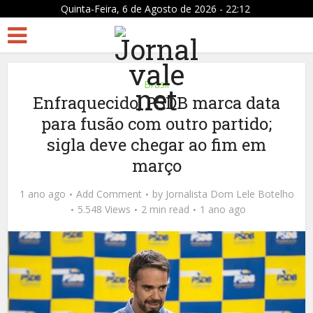
Quinta-Feira, 6 de Agosto de 2026 - 22:12
Brasil
Enfraquecido, PSDB marca data
para fusão com outro partido;
sigla deve chegar ao fim em
março
1 ano ago
Add Comment
by
Jornalista Dom Lele Botelho
5.548 Views
2 min read
1 ano ago