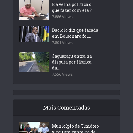
E a velha politica o
que fazer com ela ?
7.886 Views
Daciolo diz que facada
em Bolsonaro foi...
7.801 Views
Jaguaraçu entra na
disputa por fábrica
da...
7.556 Views
Mais Comentadas
Município de Timóteo
virou um canteiro de