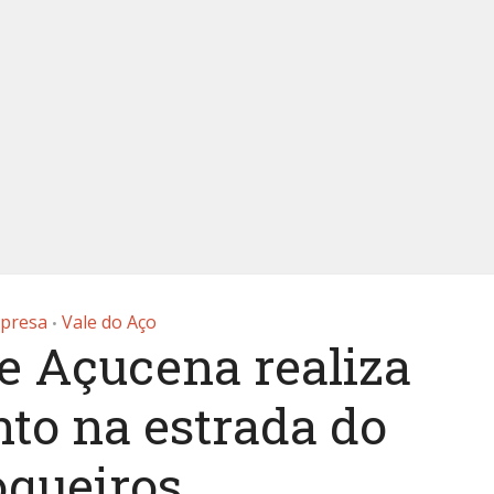
presa
Vale do Aço
•
de Açucena realiza
to na estrada do
oqueiros