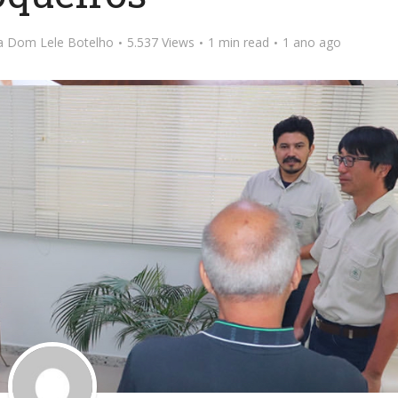
ta Dom Lele Botelho
5.537 Views
1 min read
1 ano ago