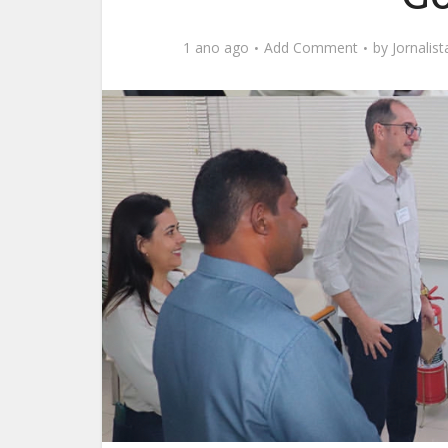
1 ano ago
Add Comment
by
Jornalis