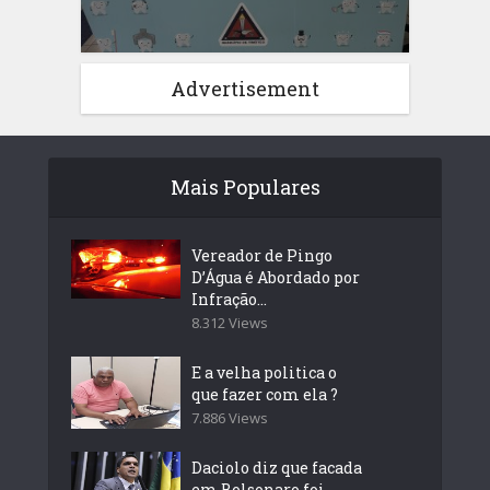
Advertisement
Mais Populares
Vereador de Pingo
D’Água é Abordado por
Infração...
8.312 Views
E a velha politica o
que fazer com ela ?
7.886 Views
Daciolo diz que facada
em Bolsonaro foi...