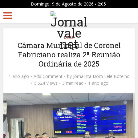
Domingo, 9 de Agosto de 2026 - 2:05
Local
Câmara Municipal de Coronel
Fabriciano realiza 2ª Reunião
Ordinária de 2025
1 ano ago
Add Comment
by
Jornalista Dom Lele Botelho
5.624 Views
3 min read
1 ano ago