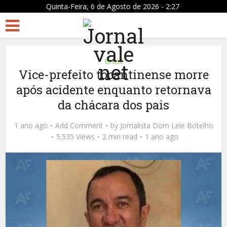
Quinta-Feira, 6 de Agosto de 2026 - 2:27
Brasil
Vice-prefeito tocantinense morre
após acidente enquanto retornava
da chácara dos pais
1 ano ago
Add Comment
by
Jornalista Dom Lele Botelho
5.535 Views
2 min read
1 ano ago