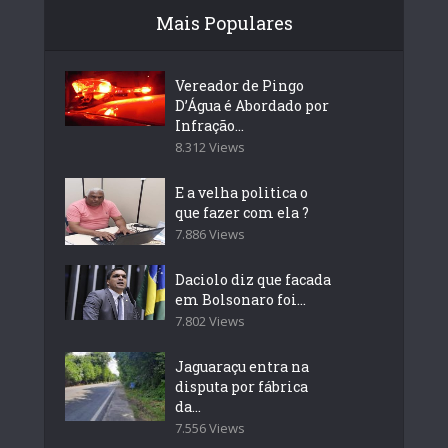
Mais Populares
Vereador de Pingo
D’Água é Abordado por
Infração...
8.312 Views
E a velha politica o
que fazer com ela ?
7.886 Views
Daciolo diz que facada
em Bolsonaro foi...
7.802 Views
Jaguaraçu entra na
disputa por fábrica
da...
7.556 Views