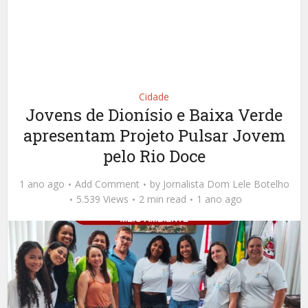
Cidade
Jovens de Dionísio e Baixa Verde
apresentam Projeto Pulsar Jovem
pelo Rio Doce
1 ano ago
Add Comment
by
Jornalista Dom Lele Botelho
5.539 Views
2 min read
1 ano ago