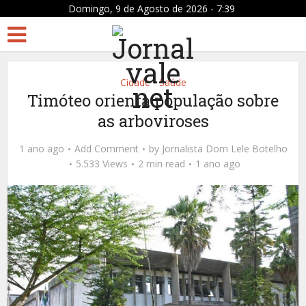
Domingo, 9 de Agosto de 2026 - 7:39
Cidade
Saúde
•
Timóteo orienta população sobre
as arboviroses
1 ano ago
Add Comment
by
Jornalista Dom Lele Botelho
5.533 Views
2 min read
1 ano ago