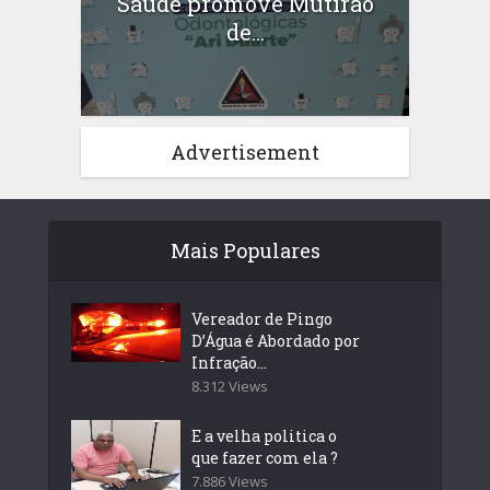
Saúde promove Mutirão
de...
Advertisement
Mais Populares
Vereador de Pingo
D’Água é Abordado por
Infração...
8.312 Views
E a velha politica o
que fazer com ela ?
7.886 Views