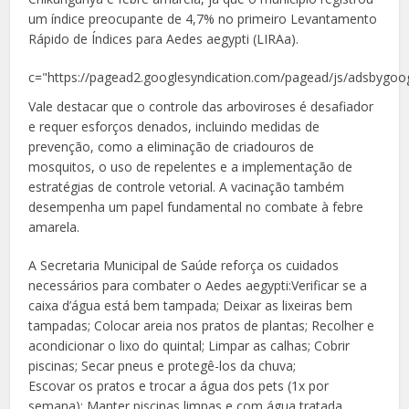
um índice preocupante de 4,7% no primeiro Levantamento
Rápido de Índices para Aedes aegypti (LIRAa).
c="https://pagead2.googlesyndication.com/pagead/js/adsbygoog
Vale destacar que o controle das arboviroses é desafiador
e requer esforços denados, incluindo medidas de
prevenção, como a eliminação de criadouros de
mosquitos, o uso de repelentes e a implementação de
estratégias de controle vetorial. A vacinação também
desempenha um papel fundamental no combate à febre
amarela.
A Secretaria Municipal de Saúde reforça os cuidados
necessários para combater o Aedes aegypti:Verificar se a
caixa d’água está bem tampada; Deixar as lixeiras bem
tampadas; Colocar areia nos pratos de plantas; Recolher e
acondicionar o lixo do quintal; Limpar as calhas; Cobrir
piscinas; Secar pneus e protegê-los da chuva;
Escovar os pratos e trocar a água dos pets (1x por
semana); Manter piscinas limpas e com água tratada.