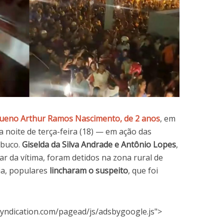
queno Arthur Ramos Nascimento, de 2 anos
, em
da noite de terça-feira (18) — em ação das
ambuco.
Giselda da Silva Andrade e Antônio Lopes
,
r da vítima, foram detidos na zona rural de
ia, populares
lincharam o suspeito
, que foi
yndication.com/pagead/js/adsbygoogle.js">