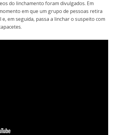
ídeos do linchamento foram divulgados. Em
o momento em que um grupo de pessoas retira
l e, em seguida, passa a linchar o suspeito com
capacetes.