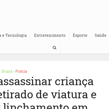
a e Tecnologia
Entretenimento
Esporte
Saúde
Brasil
Policia
•
assassinar criança
etirado de viatura e
r linchamento em