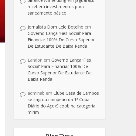
binance Anmeldung
em
Jaguaraçu
receberá investimentos para
saneamento básico
Jornalista Dom Lele Botelho
em
Governo Lança ‘Fies Social’ Para
Financiar 100% De Curso Superior
De Estudante De Baixa Renda
Landon
em
Governo Lança ‘Fies
Social’ Para Financiar 100% De
Curso Superior De Estudante De
Baixa Renda
adminab
em
Clube Casa de Campos
se sagrou campeão da 1ª Copa
Diário do Aço\Sicoob na categoria
mirim