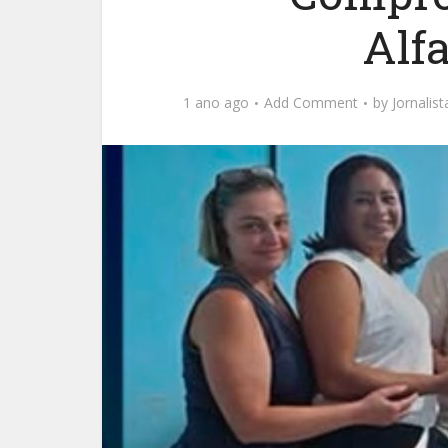
Alf
1 ano ago
Add Comment
by
Jornalis