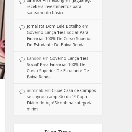
binance Anmeldung
em
Jaguaraçu
receberá investimentos para
saneamento básico
Jornalista Dom Lele Botelho
em
Governo Lança ‘Fies Social’ Para
Financiar 100% De Curso Superior
De Estudante De Baixa Renda
Landon
em
Governo Lança ‘Fies
Social’ Para Financiar 100% De
Curso Superior De Estudante De
Baixa Renda
adminab
em
Clube Casa de Campos
se sagrou campeão da 1ª Copa
Diário do Aço\Sicoob na categoria
mirim