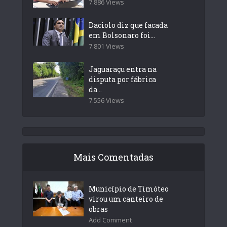
7.886 Views
Daciolo diz que facada
em Bolsonaro foi...
7.801 Views
Jaguaraçu entra na
disputa por fábrica
da...
7.556 Views
Mais Comentadas
Município de Timóteo
virou um canteiro de
obras
Add Comment