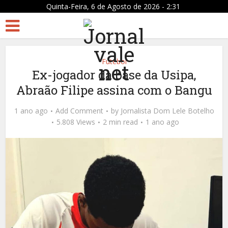
Quinta-Feira, 6 de Agosto de 2026 - 2:31
Futebol
Ex-jogador da base da Usipa,
Abraão Filipe assina com o Bangu
1 ano ago
Add Comment
by
Jornalista Dom Lele Botelho
5.808 Views
2 min read
1 ano ago