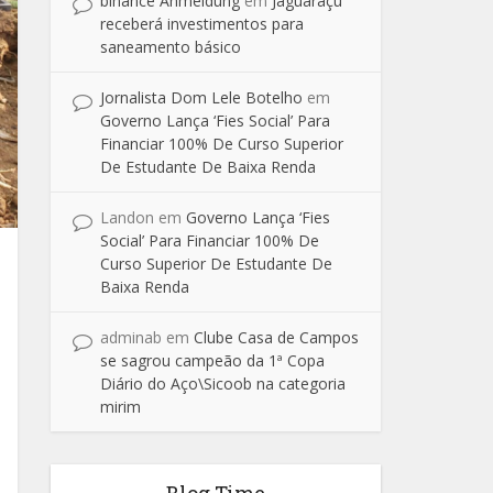
binance Anmeldung
em
Jaguaraçu
receberá investimentos para
saneamento básico
Jornalista Dom Lele Botelho
em
Governo Lança ‘Fies Social’ Para
Financiar 100% De Curso Superior
De Estudante De Baixa Renda
Landon
em
Governo Lança ‘Fies
Social’ Para Financiar 100% De
Curso Superior De Estudante De
Baixa Renda
adminab
em
Clube Casa de Campos
se sagrou campeão da 1ª Copa
Diário do Aço\Sicoob na categoria
mirim