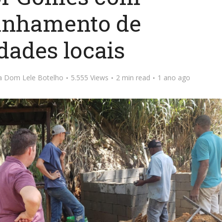
nhamento de
dades locais
ta Dom Lele Botelho
5.555 Views
2 min read
1 ano ago