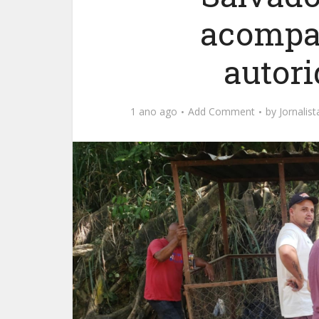
acompa
autori
1 ano ago
Add Comment
by
Jornalis