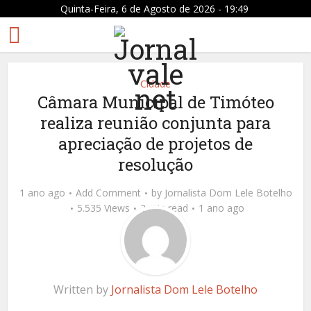
Quinta-Feira, 6 de Agosto de 2026 - 19:49
Cidade
Câmara Municipal de Timóteo
realiza reunião conjunta para
apreciação de projetos de
resolução
1 ano ago
Add Comment
by
Jornalista Dom Lele Botelho
5.535 Views
2 min read
1 ano ago
Written by
Jornalista Dom Lele Botelho