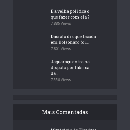
E a velha politica o
que fazer com ela ?
7.886 Views
Daciolo diz que facada
em Bolsonaro foi...
7.801 Views
Jaguaraçu entra na
disputa por fábrica
da...
7.556 Views
Mais Comentadas