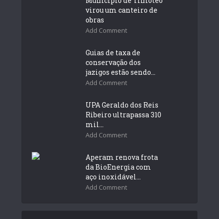
Município de Timóteo
virou um canteiro de
obras
Add Comment
Guias de taxa de
conservação dos
jazigos estão sendo...
Add Comment
UPA Geraldo dos Reis
Ribeiro ultrapassa 310
mil...
Add Comment
Aperam renova frota
da BioEnergia com
aço inoxidável...
Add Comment