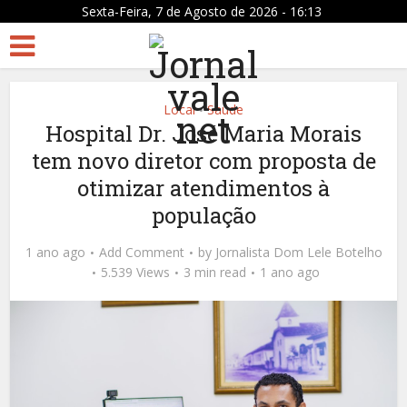
Sexta-Feira, 7 de Agosto de 2026 - 16:13
Local
Saúde
•
Hospital Dr. José Maria Morais
tem novo diretor com proposta de
otimizar atendimentos à
população
1 ano ago
Add Comment
by
Jornalista Dom Lele Botelho
5.539 Views
3 min read
1 ano ago