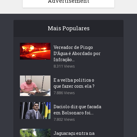
Advertisement
Mais Populares
Vereador de Pingo
D’Água é Abordado por
Infração...
8.311 Views
E a velha politica o
que fazer com ela ?
7.886 Views
Daciolo diz que facada
em Bolsonaro foi...
7.802 Views
Jaguaraçu entra na