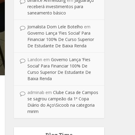
binance Anmeldung
em
Jaguaraçu
receberá investimentos para
saneamento básico
Jornalista Dom Lele Botelho
em
Governo Lança ‘Fies Social’ Para
Financiar 100% De Curso Superior
De Estudante De Baixa Renda
Landon
em
Governo Lança ‘Fies
Social’ Para Financiar 100% De
Curso Superior De Estudante De
Baixa Renda
adminab
em
Clube Casa de Campos
se sagrou campeão da 1ª Copa
Diário do Aço\Sicoob na categoria
mirim