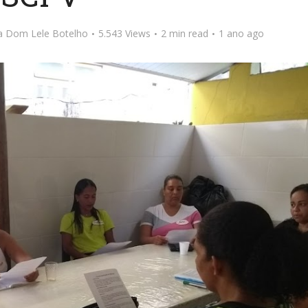
ta Dom Lele Botelho
5.543 Views
2 min read
1 ano ago