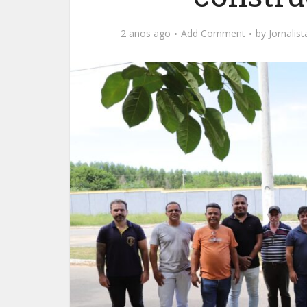
2 anos ago
Add Comment
by
Jornalis