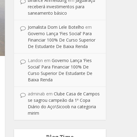
binance Anmeldung
em
Jaguaraçu
receberá investimentos para
saneamento básico
Jornalista Dom Lele Botelho
em
Governo Lança ‘Fies Social’ Para
Financiar 100% De Curso Superior
De Estudante De Baixa Renda
Landon
em
Governo Lança ‘Fies
Social’ Para Financiar 100% De
Curso Superior De Estudante De
Baixa Renda
adminab
em
Clube Casa de Campos
se sagrou campeão da 1ª Copa
Diário do Aço\Sicoob na categoria
mirim