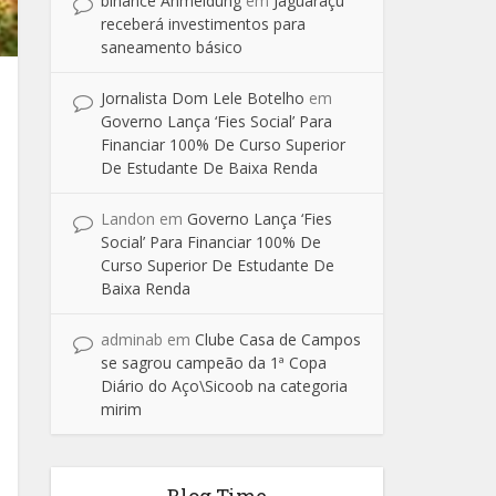
binance Anmeldung
em
Jaguaraçu
receberá investimentos para
saneamento básico
Jornalista Dom Lele Botelho
em
Governo Lança ‘Fies Social’ Para
Financiar 100% De Curso Superior
De Estudante De Baixa Renda
Landon
em
Governo Lança ‘Fies
Social’ Para Financiar 100% De
Curso Superior De Estudante De
Baixa Renda
adminab
em
Clube Casa de Campos
se sagrou campeão da 1ª Copa
Diário do Aço\Sicoob na categoria
mirim