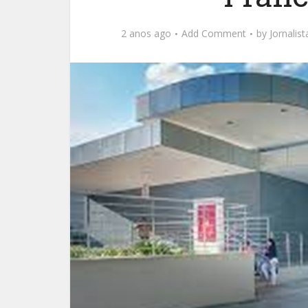
2 anos ago
Add Comment
by
Jornalis