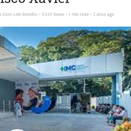
ta Dom Lele Botelho
5.533 Views
1 min read
2 anos ago