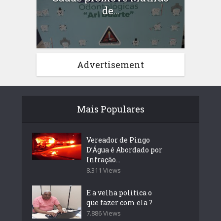
de...
Advertisement
Mais Populares
Vereador de Pingo
D’Água é Abordado por
Infração...
8.311 Views
E a velha politica o
que fazer com ela ?
7.886 Views