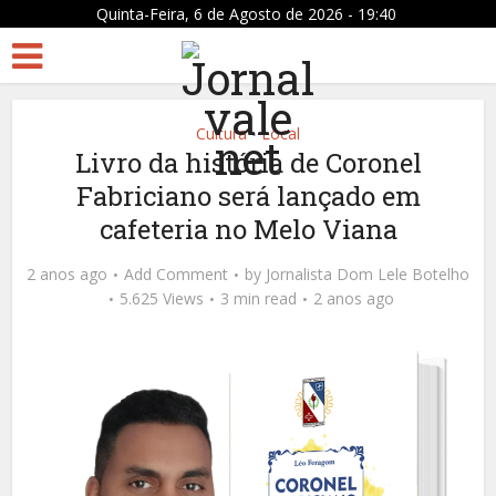
Quinta-Feira, 6 de Agosto de 2026 - 19:40
Cultura
Local
•
Livro da história de Coronel
Fabriciano será lançado em
cafeteria no Melo Viana
2 anos ago
Add Comment
by
Jornalista Dom Lele Botelho
5.625 Views
3 min read
2 anos ago