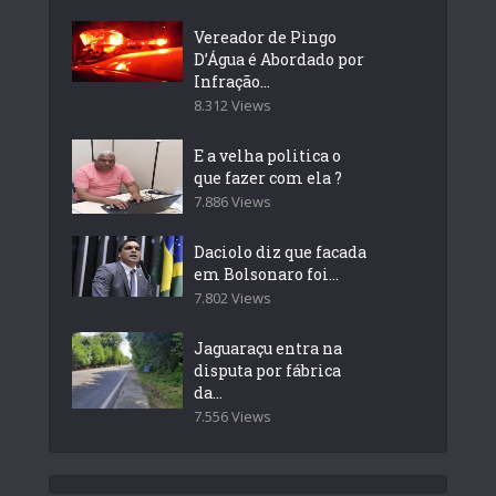
Vereador de Pingo
D’Água é Abordado por
Infração...
8.312 Views
E a velha politica o
que fazer com ela ?
7.886 Views
Daciolo diz que facada
em Bolsonaro foi...
7.802 Views
Jaguaraçu entra na
disputa por fábrica
da...
7.556 Views