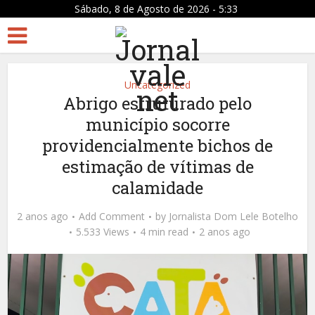
Sábado, 8 de Agosto de 2026 - 5:33
Uncategorized
Abrigo estruturado pelo
município socorre
providencialmente bichos de
estimação de vítimas de
calamidade
2 anos ago
Add Comment
by
Jornalista Dom Lele Botelho
5.533 Views
4 min read
2 anos ago