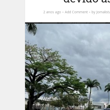
2 anos ago
Add Comment
by
Jornalis