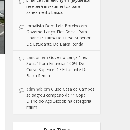
binance Anmeldung
em
Jaguaraçu
receberá investimentos para
saneamento básico
Jornalista Dom Lele Botelho
em
Governo Lança ‘Fies Social’ Para
Financiar 100% De Curso Superior
De Estudante De Baixa Renda
Landon
em
Governo Lança ‘Fies
Social’ Para Financiar 100% De
Curso Superior De Estudante De
Baixa Renda
adminab
em
Clube Casa de Campos
se sagrou campeão da 1ª Copa
Diário do Aço\Sicoob na categoria
mirim