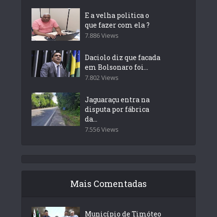
E a velha politica o
que fazer com ela ?
7.886 Views
Daciolo diz que facada
em Bolsonaro foi...
7.802 Views
Jaguaraçu entra na
disputa por fábrica
da...
7.556 Views
Mais Comentadas
Município de Timóteo