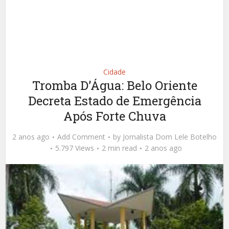
Cidade
Tromba D’Água: Belo Oriente
Decreta Estado de Emergência
Após Forte Chuva
2 anos ago
Add Comment
by
Jornalista Dom Lele Botelho
5.797 Views
2 min read
2 anos ago