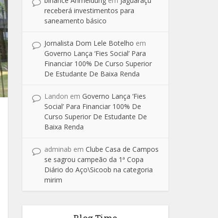
binance Anmeldung
em
Jaguaraçu
receberá investimentos para
saneamento básico
Jornalista Dom Lele Botelho
em
Governo Lança ‘Fies Social’ Para
Financiar 100% De Curso Superior
De Estudante De Baixa Renda
Landon
em
Governo Lança ‘Fies
Social’ Para Financiar 100% De
Curso Superior De Estudante De
Baixa Renda
adminab
em
Clube Casa de Campos
se sagrou campeão da 1ª Copa
Diário do Aço\Sicoob na categoria
mirim