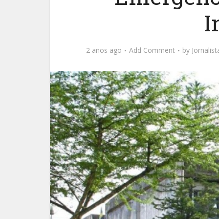
I
2 anos ago
Add Comment
by
Jornalis