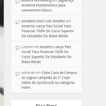
binance Anmeldung
em
Jaguaraçu
receberá investimentos para
saneamento básico
Jornalista Dom Lele Botelho
em
Governo Lança ‘Fies Social’ Para
Financiar 100% De Curso Superior
De Estudante De Baixa Renda
Landon
em
Governo Lança ‘Fies
Social’ Para Financiar 100% De
Curso Superior De Estudante De
Baixa Renda
adminab
em
Clube Casa de Campos
se sagrou campeão da 1ª Copa
Diário do Aço\Sicoob na categoria
mirim