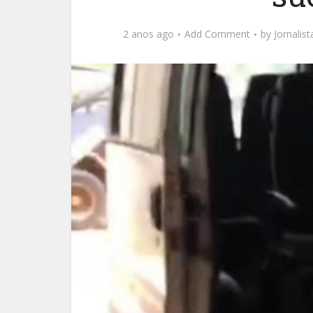
2 anos ago
Add Comment
by
Jornalis