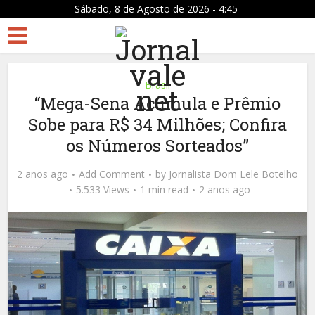
Sábado, 8 de Agosto de 2026 - 4:45
Brasil
“Mega-Sena Acumula e Prêmio
Sobe para R$ 34 Milhões; Confira
os Números Sorteados”
2 anos ago
Add Comment
by
Jornalista Dom Lele Botelho
5.533 Views
1 min read
2 anos ago