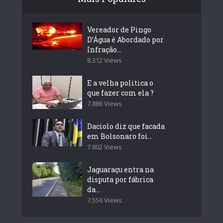
Vereador de Pingo
D’Água é Abordado por
Infração...
8.312 Views
E a velha politica o
que fazer com ela ?
7.886 Views
Daciolo diz que facada
em Bolsonaro foi...
7.802 Views
Jaguaraçu entra na
disputa por fábrica
da...
7.556 Views